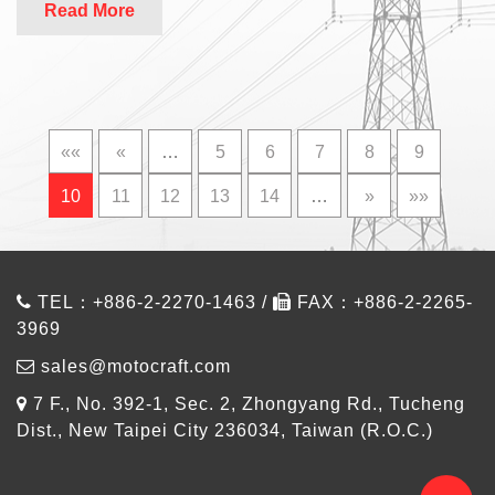
Read More
««
«
…
5
6
7
8
9
10
11
12
13
14
…
»
»»
TEL：+886-2-2270-1463 /
FAX：+886-2-2265-
3969
sales@motocraft.com
7 F., No. 392-1, Sec. 2, Zhongyang Rd., Tucheng
Dist., New Taipei City 236034, Taiwan (R.O.C.)